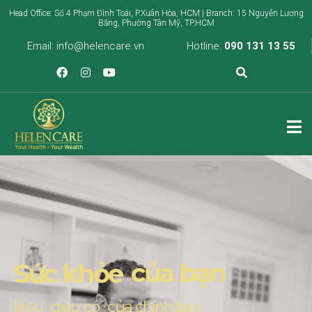
Head Office: Số 4 Phạm Đình Toái, P.Xuân Hòa, HCM | Branch: 15 Nguyễn Lương
Bằng, Phường Tân Mỹ, TP.HCM
Email:
info@helencare.vn
Hotline:
090 131 13 55
của bạn
Sức khỏe
là sự
giàu có
của chính bạn