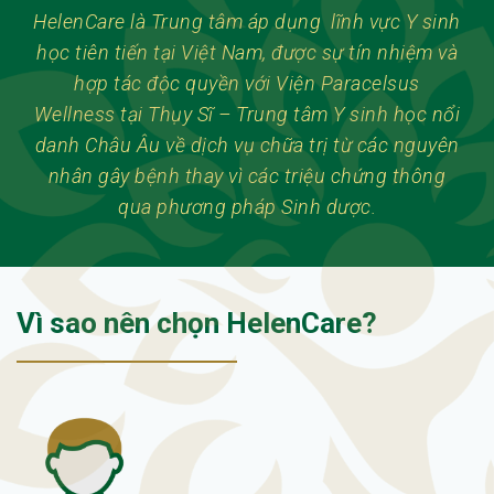
HelenCare là Trung tâm áp dụng lĩnh vực Y sinh
học tiên tiến tại Việt Nam, được sự tín nhiệm và
hợp tác độc quyền với Viện Paracelsus
Wellness tại Thụy Sĩ – Trung tâm Y sinh học nổi
danh Châu Âu về dịch vụ chữa trị từ các nguyên
nhân gây bệnh thay vì các triệu chứng thông
qua phương pháp Sinh dược.
Vì sao nên chọn HelenCare?