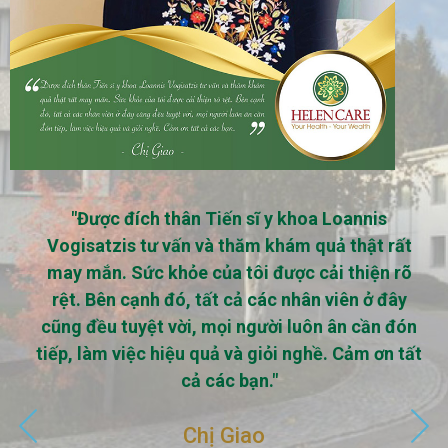
"Ai nói gì thì tôi không rõ nhưng sau khi dùng
liệu trình detox thải độc gan mật từ Thụy Sỹ
của HelenCare tôi phát bóng xa hơn… và còn
nhỏ được cái bụng. Golfers nên thải độc."
n
Anh Nathan Nguyễn
t
Golfer - CEO Jio Health