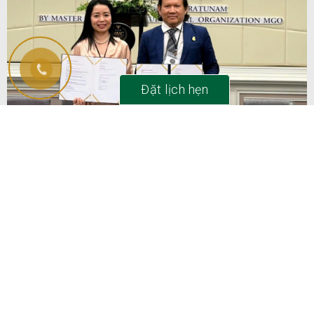
Đặt lịch hẹn
HelenCare x MMC Global: Cột Mốc Hợp
Tác Chiến Lược Toàn Cầu Trong Kỷ
Nguyên Trường Thọ (Longevity)
Đọc thêm