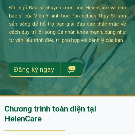
Đội ngũ Bác sĩ chuyên môn của HelenCare và các
bác sĩ của Viện Y sinh học Paracelsus Thụy Sĩ luôn
sẵn sàng để hỗ trợ bạn giải đáp các thắc mắc về
cách duy trì lối sống Cá nhân khỏe mạnh, cũng như
tư vấn liệu trình điều trị phù hợp với bệnh lý của bạn
Đăng ký ngay
Chương trình toàn diện tại
HelenCare